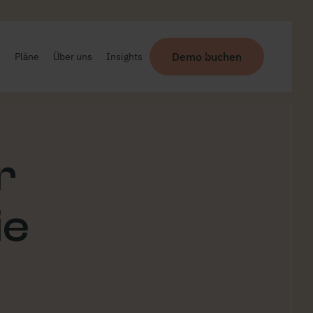
Demo buchen
e
Pläne
Über uns
Insights
r
ie