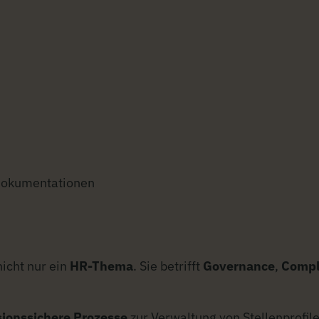
-Dokumentationen
nicht nur ein
HR-Thema
. Sie betrifft
Governance
,
Compl
sionssichere Prozesse
zur Verwaltung von Stellenprofi